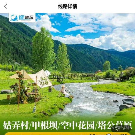

线路详情

1/1