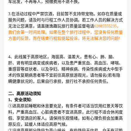
车出发，不再等人，预缴费用不退不换。
3.在活动过程中严禁饮酒，目前暂不支持带宠物。如存在质量或
服务问题，请及时与行程工作人员协调。若工作人员的解决方式
无法让您满意，请直拨逸趣玩旅行质量监督电话
02885555235，
我们会第一时间处理。如果在整个旅行过程中，您没有任何质量
方面的反馈，而在结束行程后提起投诉，将无法解决您的问题!
4、此线属于高原地区，海拔高、温差大，患有心、肺、脑、
肝、肾有明显病变或疾病者，以及患严重贫血、高血压、哮喘、
重感冒等症状者、以及孕妇、精神疾病、传染性疾病或大中型手
术的恢复期病患者等不宜前往高原旅游观光，请勿报名(若有隐
瞒健康状况的，后果自行承担，旅行社不承担任何责任。
二、高原活动须知
1、安全须知:
①进高原前睡眠和休息要充足，有条件者可适当饮用红景天等饮
料，严重高血压、心脏病患者不宜进高原，此行程不适合休闲度
假、享受酒店的客人。请保持乐观情绪，如有心理负担会加重高
原反应，延缓人体适应高原气候。
②沿途高原部分路段为高山峡谷，有些路段无信号，白天有可能