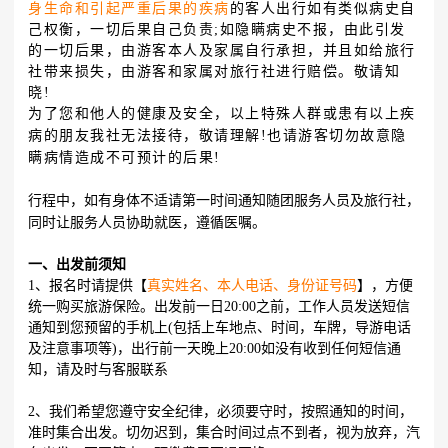
身生命和引起严重后果的疾病
的客人出行如有类似病史自
己权衡，一切后果自己负责;如隐瞒病史不报，由此引发
的一切后果，由游客本人及家属自行承担，并且如给旅行
社带来损失，由游客和家属对旅行社进行赔偿。敬请知
晓!
为了您和他人的健康及安全，以上特殊人群或患有以上疾
病的朋友我社无法接待，敬请理解!也请游客切勿故意隐
瞒病情造成不可预计的后果!
行程中，如有身体不适请第一时间通知随团服务人员及旅行社，
同时让服务人员协助就医，遵循医嘱。
一、出发前须知
1、报名时请提供【
真实姓名、本人电话、身份证号码
】，方便
统一购买旅游保险。出发前一日20:00之前，工作人员发送短信
通知到您预留的手机上(包括上车地点、时间，车牌，导游电话
及注意事项等)，出行前一天晚上20:00如没有收到任何短信通
知，请及时与客服联系
2、我们希望您遵守安全纪律，必须要守时，按照通知的时间，
准时集合出发。切勿迟到，集合时间过点不到者，视为放弃，汽