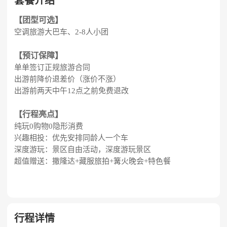
套餐介绍
【团型可选
】
空调旅游大巴车、2-8人小团
【
预订保障
】​
单单签订正规旅游合同
出游前降价退差价（涨价不涨）
出游前两天中午12点之前免费退改
【
行程亮点
】​
纯玩0购物0隐形消费
兴趣相投：优先安排同龄人一个车
深度游玩：景区自由活动，深度游玩景区
超值赠送：撒隆达+藏服旅拍+篝火晚会+特色餐
行程详情