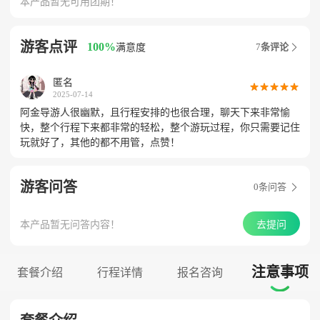
本产品暂无可用团期！
游客点评
100%
7
条评论

满意度
匿名










2025-07-14
阿金导游人很幽默，且行程安排的也很合理，聊天下来非常愉
快，整个行程下来都非常的轻松，整个游玩过程，你只需要记住
玩就好了，其他的都不用管，点赞！
游客问答
0
条问答

本产品暂无问答内容！
去提问
注意事项
套餐介绍
行程详情
报名咨询
