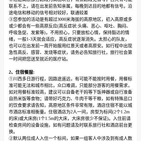
联系不上，请在出发前告知亲属，每晚到达目的地都有信号。沿
途电信和移动的信号相对较好，联通较差
③您参加的活动是有超过3000米海拔的高原地区，初入高原或多
或少都会有一些高原反应(高反症状:头痛、恶心、呕吐、胸闷、
呼吸急促、发紫等)，不用担心，只要放松心情，保持豁达的情
绪，一般1-3天就会适应，高反症状逐渐消失。太担心的队友，
也可以在出发前一周开始服用红景天或者高原安。如行程中出现
急性高反、感冒、发烧等症状，请务必告知旅行社，旅行社会第
一时间把您送至就近的医疗站。
2、住宿餐服:
①川西多日游行程，因路途遥远，有可能不能按时用餐，用餐标
准可能无法和城市相比，众口难调，只能部分游客的用餐需求，
如对用餐标准较高，建议可以自备老干妈等下饭神器或自行准备
自热米饭等食物；请带好巧克力、牛肉干等干粮，如有特殊忌口
的饮食要求请告知，高原地区条件非常有限，酒店住宿不能以城
市酒店标准相衡量。住宿酒店为2人一间，房型为标间(2个1.2m
的床)或大床房(1个1.5m的大床，大床房很少不保证)。入住前请
检查房间的设备设施，如有问题请及时联系旅行社和酒店前台更
换。
②默认两位成人入住一个标间，如果一组客人中涉及到有成人数