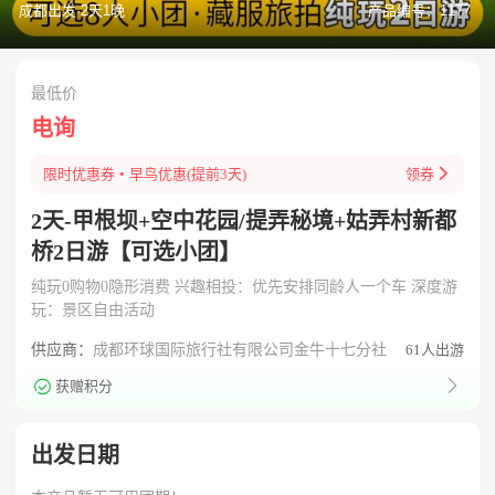
成都出发·2天1晚
产品编号：1177
最低价
电询

限时优惠券
•
早鸟优惠(提前3天)
领券
2天-甲根坝+空中花园/提弄秘境+姑弄村新都
桥2日游【可选小团】
纯玩0购物0隐形消费 兴趣相投：优先安排同龄人一个车 深度游
玩：景区自由活动
61人出游
供应商：
成都环球国际旅行社有限公司金牛十七分社


获赠积分
出发日期