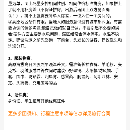
量为单，团上尽量安排相同性别、相同住宿标准拼房，如果拼上
了就不用补房差（不保证拼房，出游后再团上双方见面确
认！），拼不上就需要补单人房差，一位入住一个房间的。
③高原地区条件有限，当地人的服务意识没有城市那么强，有需
要协调的请多沟通;能自己做的就自己做，不要引起不必要的误
会:硬件方面主要是水电问题，藏区经常会停水停电，水温不稳
定。建议洗漱之前先咨询一下前台，头发长的游客，建议洗头和
洗澡分开。
3、服装物资:
高原海拔高日照强烈早晚温差大，需准备长袖衣裤、羊毛衫、夹
克衫、羽绒服或冲锋衣同时建议带好墨镜、太阳帽/防风帽、手
套、围巾、防晒霜、润唇育、感冒药、肠胃药、阿斯匹林、安
定、头痛粉、充电宝等物品
4、证件类：
身份证、学生证等其他优惠证件
更多参团须知、行程注意事项等信息详见旅行合同