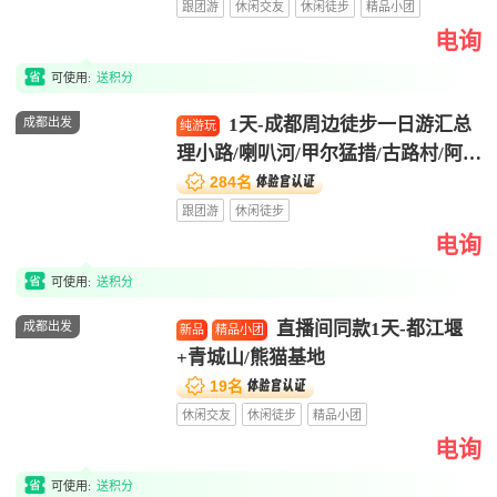
跟团游
休闲交友
休闲徒步
精品小团
电询

可使用:
送积分
1天-成都周边徒步一日游汇总
成都出发
纯游玩
理小路/喇叭河/甲尔猛措/古路村/阿尔


沟/云中牧场/古蜀道/理小路/甘海子1
284名
日游
跟团游
休闲徒步
电询

可使用:
送积分
直播间同款1天-都江堰
成都出发
新品
精品小团
+青城山/熊猫基地


19名
休闲交友
休闲徒步
精品小团
电询

可使用:
送积分