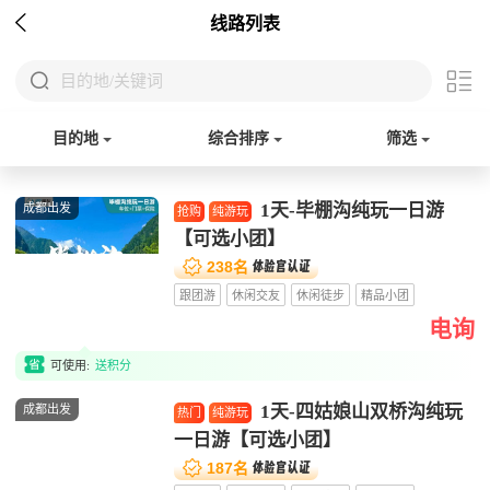

线路列表


目的地/关键词
目的地
综合排序
筛选
1天-毕棚沟纯玩一日游
成都出发
抢购
纯游玩
【可选小团】


238名
跟团游
休闲交友
休闲徒步
精品小团
电询

可使用:
送积分
1天-四姑娘山双桥沟纯玩
成都出发
热门
纯游玩
一日游【可选小团】


187名