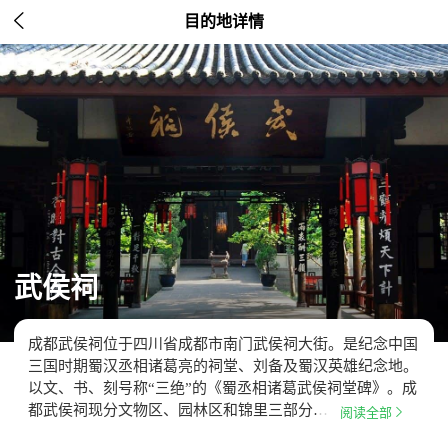

目的地详情
武侯祠
成都武侯祠位于四川省成都市南门武侯祠大街。是纪念中国
三国时期蜀汉丞相诸葛亮的祠堂、刘备及蜀汉英雄纪念地。
以文、书、刻号称“三绝”的《蜀丞相诸葛武侯祠堂碑》。成
都武侯祠现分文物区、园林区和锦里三部分…

阅读全部